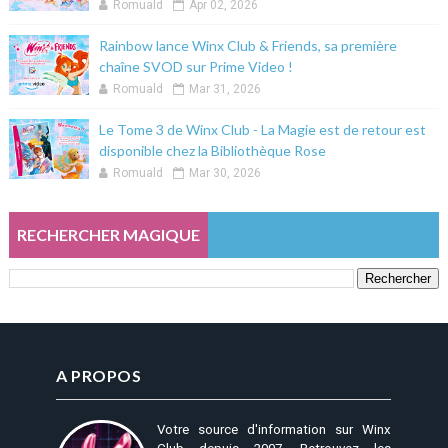
Romuald
Apr 02, 2026
Rainbow lance Winx Club & Friends, sa première
chaîne SVOD sur Prime Video !
Romuald
Mar 31, 2026
Le Tome 3 de Winx Club - La Magie est de retour est
disponible chez la Bibliothèque Rose
Romuald
Mar 30, 2026
RECHERCHER MAGIQUE
A PROPOS
Votre source d'information sur Winx