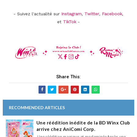
- Suivez l'actualité sur
Instagram
,
Twitter
,
Facebook
,
et
TikTok
-
Share This:
RECOMMENDED ARTICLES
Une réédition inédite de la BD Winx Club
arrive chez AniComi Corp.
Une réédition magique et moderniséeAprès une