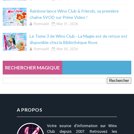
Rainbow lance Winx Club & Friends, sa première
chaîne SVOD sur Prime Video !
Romuald
Mar 31, 2026
Le Tome 3 de Winx Club - La Magie est de retour est
disponible chez la Bibliothèque Rose
Romuald
Mar 30, 2026
RECHERCHER MAGIQUE
A PROPOS
Votre source d'information sur Winx
Club depuis 2007. Retrouvez les