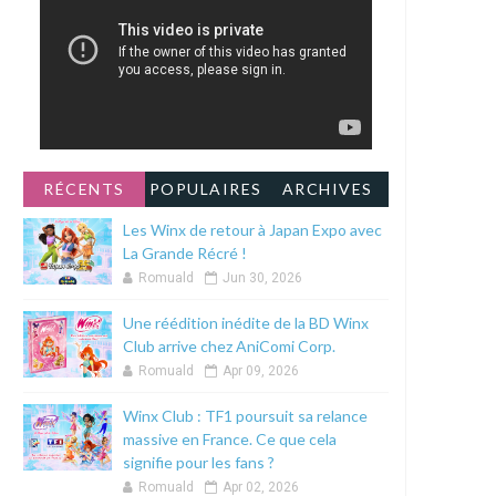
RÉCENTS
POPULAIRES
ARCHIVES
Les Winx de retour à Japan Expo avec
La Grande Récré !
Romuald
Jun 30, 2026
Une réédition inédite de la BD Winx
Club arrive chez AniComi Corp.
Romuald
Apr 09, 2026
Winx Club : TF1 poursuit sa relance
massive en France. Ce que cela
signifie pour les fans ?
Romuald
Apr 02, 2026