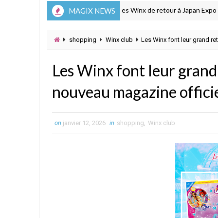
Les Winx de retour à Japan Expo avec La
MAGIX NEWS
ÉVÉNEMENT
shopping
Winx club
Les Winx font leur grand r
Les Winx font leur grand
nouveau magazine offici
on
janvier 12, 2026
in
shopping
,
Winx club