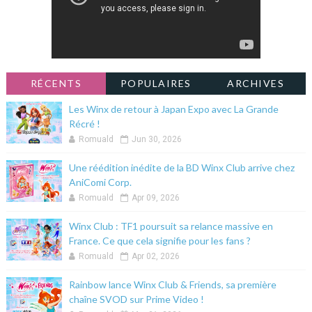
RÉCENTS
POPULAIRES
ARCHIVES
Les Winx de retour à Japan Expo avec La Grande
Récré !
Romuald
Jun 30, 2026
Une réédition inédite de la BD Winx Club arrive chez
AniComi Corp.
Romuald
Apr 09, 2026
Winx Club : TF1 poursuit sa relance massive en
France. Ce que cela signifie pour les fans ?
Romuald
Apr 02, 2026
Rainbow lance Winx Club & Friends, sa première
chaîne SVOD sur Prime Video !