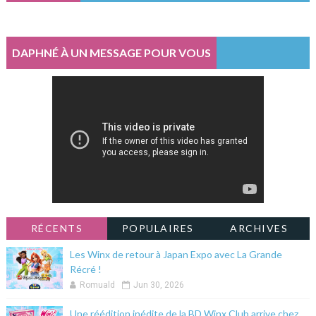
DAPHNÉ À UN MESSAGE POUR VOUS
RÉCENTS
POPULAIRES
ARCHIVES
Les Winx de retour à Japan Expo avec La Grande
Récré !
Romuald
Jun 30, 2026
Une réédition inédite de la BD Winx Club arrive chez