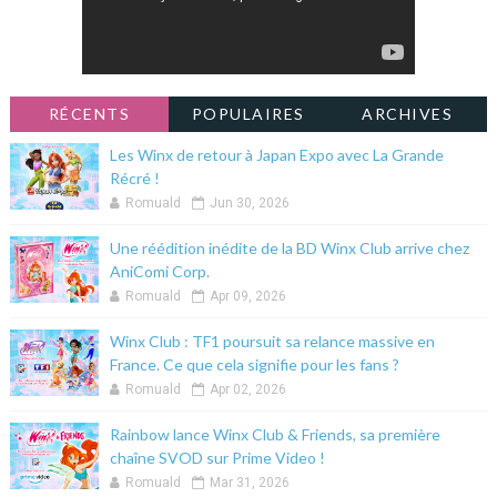
RÉCENTS
POPULAIRES
ARCHIVES
Les Winx de retour à Japan Expo avec La Grande
Récré !
Romuald
Jun 30, 2026
Une réédition inédite de la BD Winx Club arrive chez
AniComi Corp.
Romuald
Apr 09, 2026
Winx Club : TF1 poursuit sa relance massive en
France. Ce que cela signifie pour les fans ?
Romuald
Apr 02, 2026
Rainbow lance Winx Club & Friends, sa première
chaîne SVOD sur Prime Video !
Romuald
Mar 31, 2026