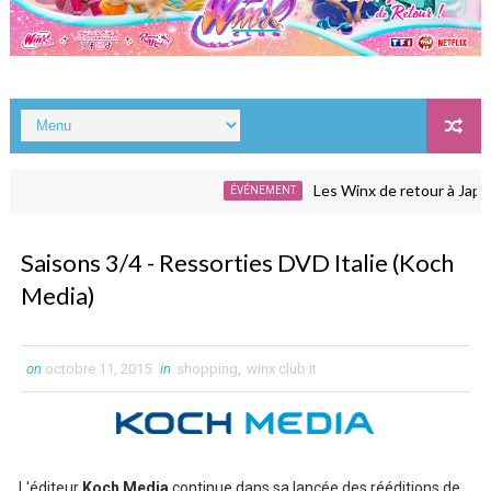
Les Winx de retour à Japan E
ÉVÉNEMENT
Saisons 3/4 - Ressorties DVD Italie (Koch
Media)
on
octobre 11, 2015
in
shopping
,
winx club it
L'éditeur
Koch Media
continue dans sa lancée des rééditions de