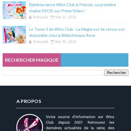
Rainbow lance Winx Club & Friends, sa première
chaîne SVOD sur Prime Video !
Romuald
Mar 31, 2026
Le Tome 3 de Winx Club - La Magie est de retour est
disponible chez la Bibliothèque Rose
Romuald
Mar 30, 2026
RECHERCHER MAGIQUE
A PROPOS
Votre source d'information sur Winx
Club depuis 2007. Retrouvez les
dernières actualités de la série, des