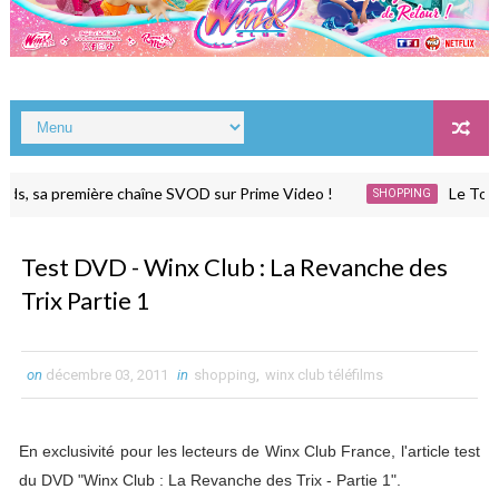
, sa première chaîne SVOD sur Prime Video !
Le Tome 3 
SHOPPING
Test DVD - Winx Club : La Revanche des
Trix Partie 1
on
décembre 03, 2011
in
shopping
,
winx club téléfilms
En exclusivité pour les lecteurs de Winx Club France, l'article test
du DVD "Winx Club : La Revanche des Trix - Partie 1".