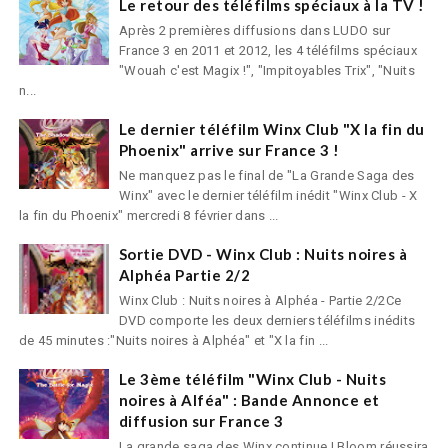
Le retour des téléfilms spéciaux à la TV !
Après 2 premières diffusions dans LUDO sur
France 3 en 2011 et 2012, les 4 téléfilms spéciaux
"Wouah c'est Magix !", "Impitoyables Trix", "Nuits
n...
Le dernier téléfilm Winx Club "X la fin du
Phoenix" arrive sur France 3 !
Ne manquez pas le final de "La Grande Saga des
Winx" avec le dernier téléfilm inédit "Winx Club - X
la fin du Phoenix" mercredi 8 février dans ...
Sortie DVD - Winx Club : Nuits noires à
Alphéa Partie 2/2
Winx Club : Nuits noires à Alphéa - Partie 2/2Ce
DVD comporte les deux derniers téléfilms inédits
de 45 minutes :"Nuits noires à Alphéa" et "X la fin ...
Le 3ème téléfilm "Winx Club - Nuits
noires à Alféa" : Bande Annonce et
diffusion sur France 3
La grande saga des Winx continue ! Bloom réussira