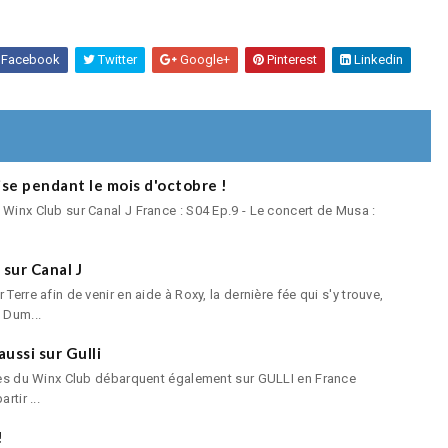
Facebook
Twitter
Google+
Pinterest
Linkedin
ise pendant le mois d'octobre !
 Winx Club sur Canal J France : S04 Ep.9 - Le concert de Musa :
 sur Canal J
Terre afin de venir en aide à Roxy, la dernière fée qui s'y trouve,
 Dum...
aussi sur Gulli
fées du Winx Club débarquent également sur GULLI en France
rtir ...
!