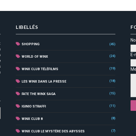
LIBELLÉS
F
N
x
SHOPPING
(45)
s
E-
s
(24)
WORLD OF WINX
e
s
(19)
Me
WINX CLUB TÉLÉFILMS
s
(18)
LES WINX DANS LA PRESSE
(15)
FATE THE WINX SAGA
(11)
IGINIO STRAFFI
(8)
WINX CLUB 8
(7)
WINX CLUB LE MYSTÈRE DES ABYSSES