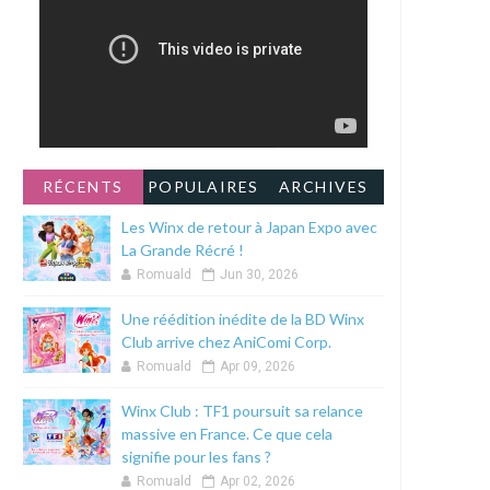
RÉCENTS
POPULAIRES
ARCHIVES
Les Winx de retour à Japan Expo avec
La Grande Récré !
Romuald
Jun 30, 2026
Une réédition inédite de la BD Winx
Club arrive chez AniComi Corp.
Romuald
Apr 09, 2026
Winx Club : TF1 poursuit sa relance
massive en France. Ce que cela
signifie pour les fans ?
Romuald
Apr 02, 2026