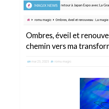
Les Winx de retour à Japan Expo avec La Grande Réc
MAGIX NEWS
ÉVÉNEMENT
romu magic
Ombres, éveil et renouveau : La magie
Ombres, éveil et renouve
chemin vers ma transfor
on
mai 23, 2025
in
romu magic