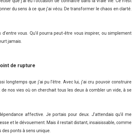
se que j'ai eu l'occasion de connaitre dans la vraie vie. Ce n’est
ner du sens à ce que j’ai vécu. De transformer le chaos en clarté.
d’entre vous. Qu’il pourra peut-être vous inspirer, ou simplement
eurt jamais.
oint de rupture
si longtemps que j’ai pu l’être. Avec lui, j’ai cru pouvoir construire
de nos vies où on cherchait tous les deux à combler un vide, à se
 dépendance affective. Je portais pour deux. J’attendais qu’il me
dresse et le dévouement. Mais il restait distant, insaisissable, comme
s des ponts à sens unique.