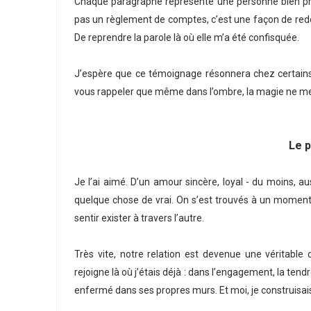
Chaque paragraphe représente une personne bien préci
pas un règlement de comptes, c’est une façon de redon
De reprendre la parole là où elle m’a été confisquée.
J’espère que ce témoignage résonnera chez certains 
vous rappeler que même dans l’ombre, la magie ne m
Le p
Je l’ai aimé. D’un amour sincère, loyal - du moins, aus
quelque chose de vrai. On s’est trouvés à un moment 
sentir exister à travers l’autre.
Très vite, notre relation est devenue une véritable
rejoigne là où j’étais déjà : dans l’engagement, la ten
enfermé dans ses propres murs. Et moi, je construisai