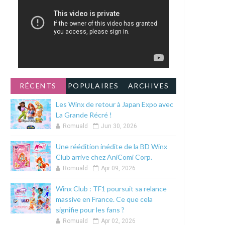
RÉCENTS
POPULAIRES
ARCHIVES
Les Winx de retour à Japan Expo avec
La Grande Récré !
Romuald
Jun 30, 2026
Une réédition inédite de la BD Winx
Club arrive chez AniComi Corp.
Romuald
Apr 09, 2026
Winx Club : TF1 poursuit sa relance
massive en France. Ce que cela
signifie pour les fans ?
Romuald
Apr 02, 2026