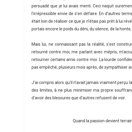
persuadé que je lui avais menti. Ceci naquit suremen
l’irrépressible envie de s’en défaire. En d’autres terme
était loin de réaliser ce que je n’étais pas prêt à lui ré
portais encore le poids du déni, du silence, de la honte,
Mais lui, ne connaissant pas la réalité, s’est constru
retourné contre moi, me parlant avec mépris, m’acc
retourner certains amis contre moi. La lourde confidenc
pas empêché, plusieurs mois après, de sympathiser avec
J’ai compris alors qu’il n’avait jamais vraiment perçu l
des limites, à ne plus minimiser ma propre souffranc
d’avoir des blessures que d’autres refusent de voir.
Quand la passion devient terrain