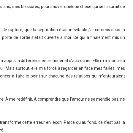
esoins, mes blessures, pour sauver quelque chose qui se fissurait de
t de rupture, que la séparation était inévitable j’ai commis sous la
 porte de sortie s’était ouverte à moi. Ce qui a finalement mis un
 m’a appris la différence entre aimer et s’accrocher. Elle m’a montré à
seul. Mais surtout, elle m’a forcé à regarder en face mes failles, mes
r à faire le point sur chacune des relations qui m’entouraient
ire. À me redéfinir. À comprendre que l’amour ne se mendie pas, ne
.
ransforme cette erreur en leçon. Parce qu’au fond, ce n’est pas la
vé.