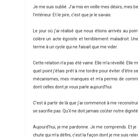
Je me suis oublié. J’ai mis en veille mes désirs, mes b
l’intérieur. Et le pire, c’est que je le savais.
Le jour où j’ai réalisé que nous étions arrivés au poin
colère un acte égoïste et terriblement maladroit. Une
terme à un cycle qui ne faisait que me vider.
Cette relation n’a pas été vaine. Elle m’a réveillé. Elle
quel point j’étais prêt à me tordre pour éviter d’être 
mécanismes, mes manques et m’a permis de commence
dont celles dont je vous parle aujourd’hui.
C’est à partir de là que j’ai commencé à me reconstru
se sacrifie pas. Qu’il ne doit jamais coûter notre dignité
Aujourd’hui, je me pardonne. Je me comprends. Et je t
chute qui m’a défini, c’est la façon dont je me suis rele