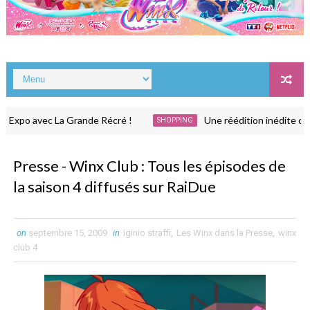
xpo avec La Grande Récré !
Une réédition inédite de la 
SHOPPING
Presse - Winx Club : Tous les épisodes de
la saison 4 diffusés sur RaiDue
on
septembre 15, 2009
in
iginio straffi
,
Les Winx dans la Presse
,
winx
club 4