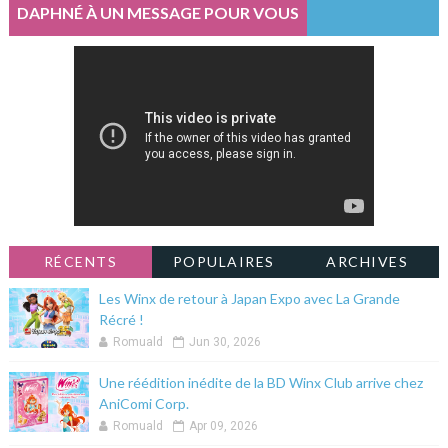
DAPHNÉ À UN MESSAGE POUR VOUS
RÉCENTS
POPULAIRES
ARCHIVES
Les Winx de retour à Japan Expo avec La Grande
Récré !
Romuald
Jun 30, 2026
Une réédition inédite de la BD Winx Club arrive chez
AniComi Corp.
Romuald
Apr 09, 2026