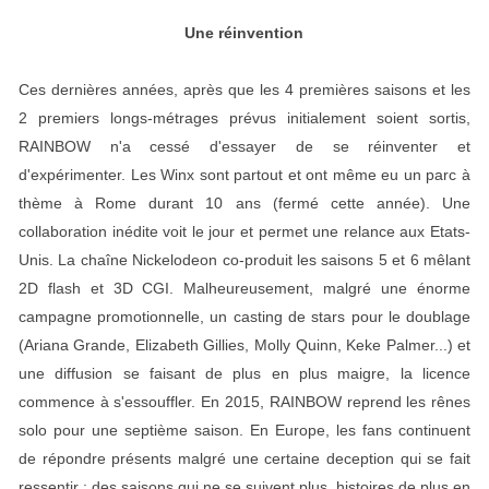
Une réinvention
Ces dernières années, après que les 4 premières saisons et les
2 premiers longs-métrages prévus initialement soient sortis,
RAINBOW n'a cessé d'essayer de se réinventer et
d'expérimenter. Les Winx sont partout et ont même eu un parc à
thème à Rome durant 10 ans (fermé cette année). Une
collaboration inédite voit le jour et permet une relance aux Etats-
Unis. La chaîne Nickelodeon co-produit les saisons 5 et 6 mêlant
2D flash et 3D CGI. Malheureusement, malgré une énorme
campagne promotionnelle, un casting de stars pour le doublage
(Ariana Grande, Elizabeth Gillies, Molly Quinn, Keke Palmer...) et
une diffusion se faisant de plus en plus maigre, la licence
commence à s'essouffler. En 2015, RAINBOW reprend les rênes
solo pour une septième saison. En Europe, les fans continuent
de répondre présents malgré une certaine deception qui se fait
ressentir : des saisons qui ne se suivent plus, histoires de plus en