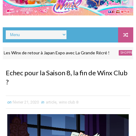
Winx de retour à Japan Expo avec La Grande Récré !
Une
SHOPPING
Echec pour la Saison 8, la fin de Winx Club
?
on
février 21, 2020
in
article
,
winx club 8