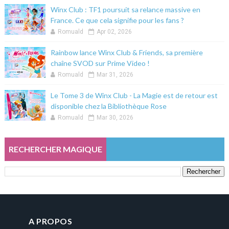
Winx Club : TF1 poursuit sa relance massive en
France. Ce que cela signifie pour les fans ?
Romuald
Apr 02, 2026
Rainbow lance Winx Club & Friends, sa première
chaîne SVOD sur Prime Video !
Romuald
Mar 31, 2026
Le Tome 3 de Winx Club - La Magie est de retour est
disponible chez la Bibliothèque Rose
Romuald
Mar 30, 2026
RECHERCHER MAGIQUE
A PROPOS